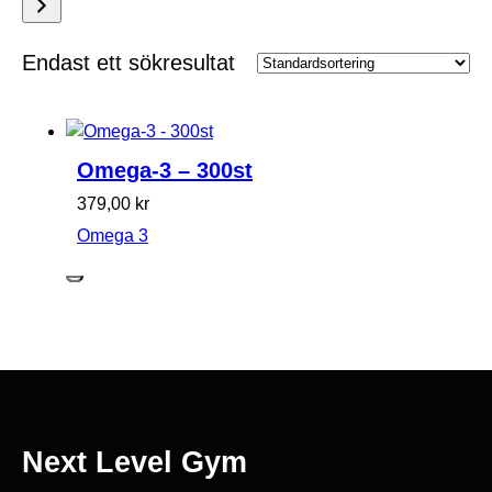
en
kategori
Endast ett sökresultat
Omega-3 – 300st
379,00
kr
Omega 3
Next Level Gym