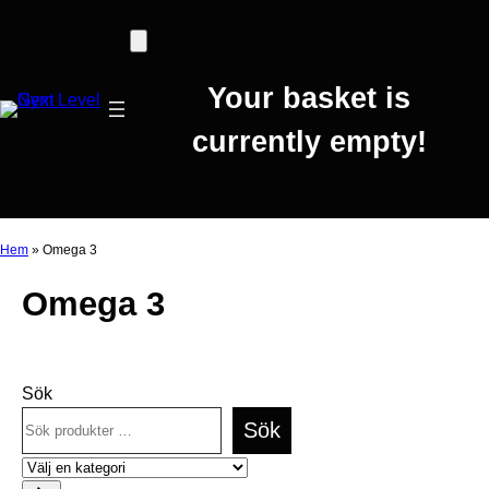
Hoppa
till
innehåll
Your basket is
currently empty!
Hem
»
Omega 3
Omega 3
Sök
Sök
Välj