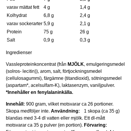
varav mättat fett
4 g
1,4 g
Kolhydrat
6,8 g
2,4 g
varav sockerarter
5,9 g
2,1 g
Protein
75 g
26 g
Salt
0,9 g
0,3 g
Ingredienser
Vassleproteinkoncentrat (från
MJÖLK
, emulgeringsmedel
(solros- lecitin)), arom, salt, förtjockningsmedel
(cellulosagummi), färgämne (titandioxid), sötningsmedel
(aspartam*, acelsulfam-K), laktasenzym, vaniljpulver.
*Innehåller en fenylalaninkälla.
Innehåll:
900 gram, vilket motsvarar ca 26 portioner.
Skopa medföljer inte.
Användning:
1 skopa (ca 35 g)
blandas med 3-4 dl vatten eller mjölk. Ett dl-mått
motsvarar ca 35 g pulver (en portion).
Förvaring: