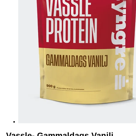
Vassle- Gammaldags Vanilj