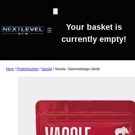
Your basket is
currently empty!
Hem
/
Proteinpulver
/
Vassle
/ Vassle- Gammaldags Vanilj