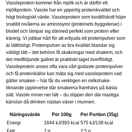
Vassleprotein kommer från mjölk och är därför ett
mjölkprotein. Vassle har en ypperlig proteinkvalitet och
högt biologiskt värde. Vassleprotein som kosttillskott höjer
snabbt nivåerna av aminosyror (proteinets byggstenar) i
blodet och lämpar sig därmed perfekt som protein efter
träning. Vi jobbar hårt för att erbjuda ett proteinpulver som
är lättlösligt. Proteinpulver av bra kvalitet blandar sig
väldigt lätt – det behövs få skakningar med shakern, och
det medföljande gallret är praktiskt taget överflödigt.
Vassleprotein anses ofta vara vårt godaste proteinpulver
och få proteinkällor kan mäta sig med vassleprotein vad
gäller smaken – här får du verkligen en milkshake-
liknande upplevelse där smakerna framhävs på bästa
sätt. Vassle rinner ner lätt – du slipper den där mastiga
känslan då drinken nästan växer i munnen.
Näringsvärde
Per 100g
Per Portion (35g)
Energi
1644 kJ/393 kcal
575 kJ/138 kcal
Fett
7 g
2,5 g