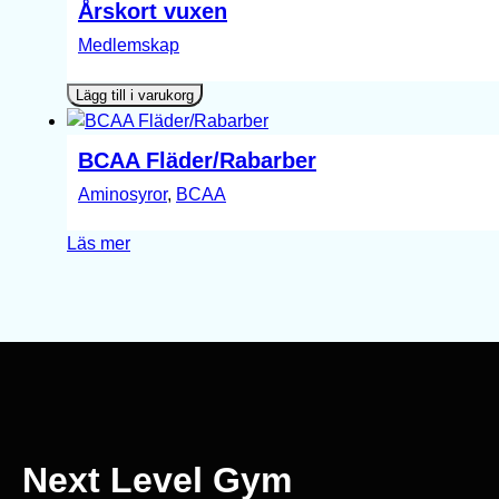
Årskort vuxen
Medlemskap
Lägg till i varukorg
BCAA Fläder/Rabarber
Aminosyror
, 
BCAA
Läs mer
Next Level Gym