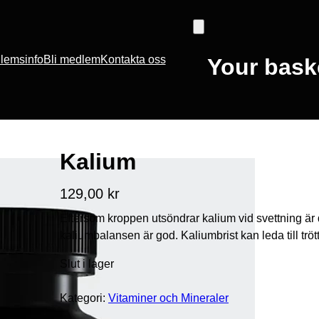
lemsinfo
Bli medlem
Kontakta oss
Your baske
Kalium
129,00
kr
Eftersom kroppen utsöndrar kalium vid svettning är det
kaliumbalansen är god. Kaliumbrist kan leda till trö
Slut i lager
Kategori:
Vitaminer och Mineraler