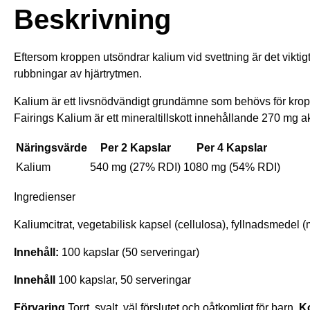
Beskrivning
Eftersom kroppen utsöndrar kalium vid svettning är det viktigt
rubbningar av hjärtrytmen.
Kalium är ett livsnödvändigt grundämne som behövs för kropp
Fairings Kalium är ett mineraltillskott innehållande 270 mg akti
Näringsvärde
Per 2 Kapslar
Per 4 Kapslar
Kalium
540 mg (27% RDI)
1080 mg (54% RDI)
Ingredienser
Kaliumcitrat, vegetabilisk kapsel (cellulosa), fyllnadsmedel 
Innehåll:
100 kapslar (50 serveringar)
Innehåll
100 kapslar, 50 serveringar
Förvaring
Torrt, svalt, väl förslutet och oåtkomligt för barn.
Ko