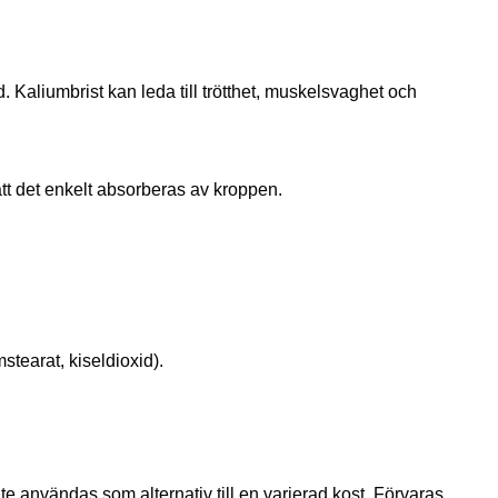
d. Kaliumbrist kan leda till trötthet, muskelsvaghet och
 att det enkelt absorberas av kroppen.
tearat, kiseldioxid).
användas som alternativ till en varierad kost. Förvaras