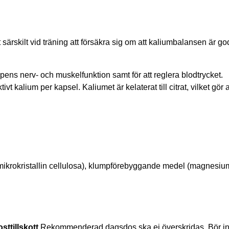
 särskilt vid träning att försäkra sig om att kaliumbalansen är go
ens nerv- och muskelfunktion samt för att reglera blodtrycket.
vt kalium per kapsel. Kaliumet är kelaterat till citrat, vilket gör
(mikrokristallin cellulosa), klumpförebyggande medel (magnesiums
sttillskott
Rekommenderad dagsdos ska ej överskridas. Bör inte 