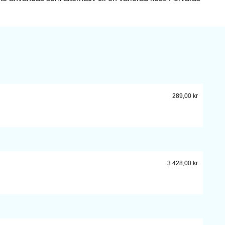
289,00
kr
3 428,00
kr