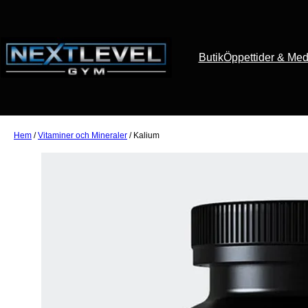
Butik
Öppettider & Med
Hem
/
Vitaminer och Mineraler
/ Kalium