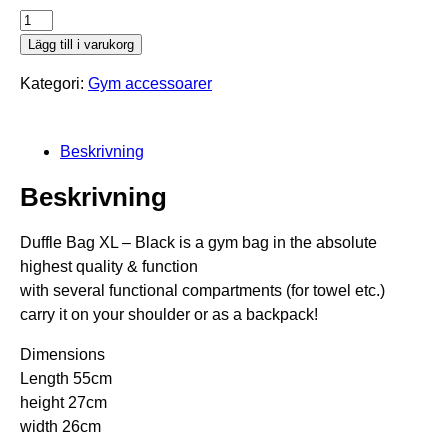
T
r
Lägg till i varukorg
ä
Kategori:
Gym accessoarer
n
i
n
Beskrivning
g
s
Beskrivning
v
ä
Duffle Bag XL – Black is a gym bag in the absolute
s
highest quality & function
k
with several functional compartments (for towel etc.)
a
carry it on your shoulder or as a backpack!
m
ä
Dimensions
n
Length 55cm
g
height 27cm
d
width 26cm