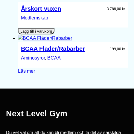
Årskort vuxen
3 788,00
kr
Medlemskap
Lägg till i varukorg
BCAA Fläder/Rabarber
199,00
kr
Aminosyror
, 
BCAA
Läs mer
Next Level Gym
Du vet väl om att du kan bli medlem och ta del av särskilda